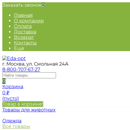
Заказать звонок
0
Главная
О компании
Оплата
Доставка
Возврат
Контакты
Еще
г. Москва, ул. Смольная 24А
8-800-707-67-27
0
Корзина
0
₽
(пусто)
Товар в корзине!
Товары для животных
Одежда
Все товары